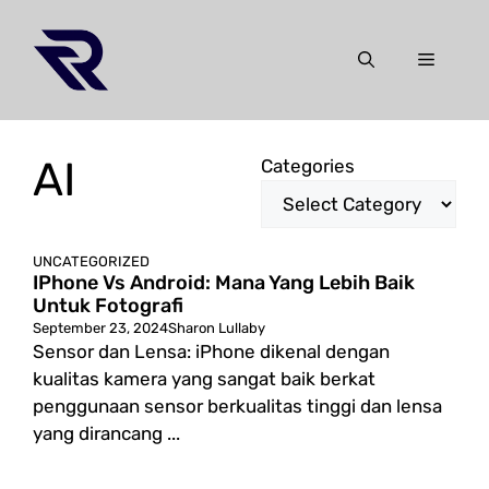
Skip
to
Menu
content
AI
Categories
UNCATEGORIZED
IPhone Vs Android: Mana Yang Lebih Baik
Untuk Fotografi
September 23, 2024
Sharon Lullaby
Sensor dan Lensa: iPhone dikenal dengan
kualitas kamera yang sangat baik berkat
penggunaan sensor berkualitas tinggi dan lensa
yang dirancang ...