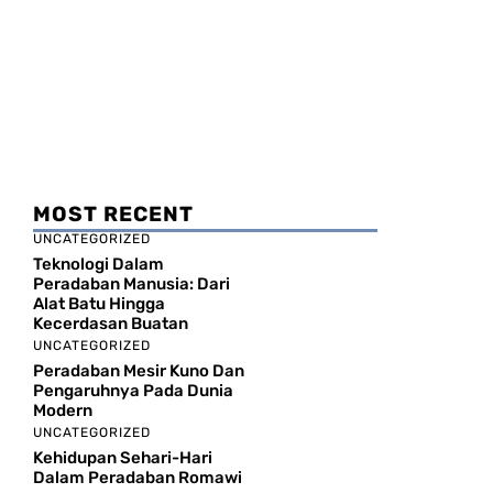
MOST RECENT
UNCATEGORIZED
Teknologi Dalam
Peradaban Manusia: Dari
Alat Batu Hingga
Kecerdasan Buatan
UNCATEGORIZED
Peradaban Mesir Kuno Dan
Pengaruhnya Pada Dunia
Modern
UNCATEGORIZED
Kehidupan Sehari-Hari
Dalam Peradaban Romawi