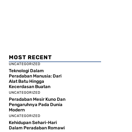
MOST RECENT
UNCATEGORIZED
Teknologi Dalam
Peradaban Manusia: Dari
Alat Batu Hingga
Kecerdasan Buatan
UNCATEGORIZED
Peradaban Mesir Kuno Dan
Pengaruhnya Pada Dunia
Modern
UNCATEGORIZED
Kehidupan Sehari-Hari
Dalam Peradaban Romawi