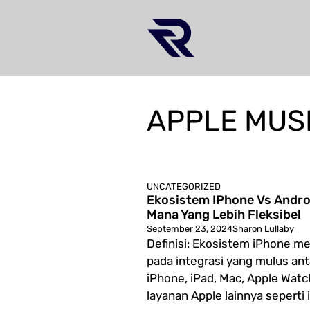
Skip
to
content
APPLE MUS
UNCATEGORIZED
Ekosistem IPhone Vs Andro
Mana Yang Lebih Fleksibel
September 23, 2024
Sharon Lullaby
Definisi: Ekosistem iPhone m
pada integrasi yang mulus ant
iPhone, iPad, Mac, Apple Watc
layanan Apple lainnya seperti 