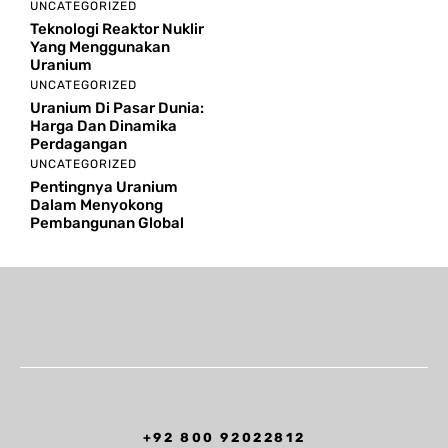
UNCATEGORIZED
Teknologi Reaktor Nuklir
Yang Menggunakan
Uranium
UNCATEGORIZED
Uranium Di Pasar Dunia:
Harga Dan Dinamika
Perdagangan
UNCATEGORIZED
Pentingnya Uranium
Dalam Menyokong
Pembangunan Global
+92 800 92022812