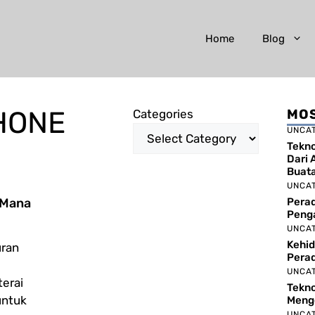
Home
Blog
HONE
MOS
Categories
UNCA
Tekno
Dari 
Buat
UNCA
 Mana
Perad
Peng
UNCA
Kehid
uran
Pera
UNCA
erai
Tekno
untuk
Meng
UNCA