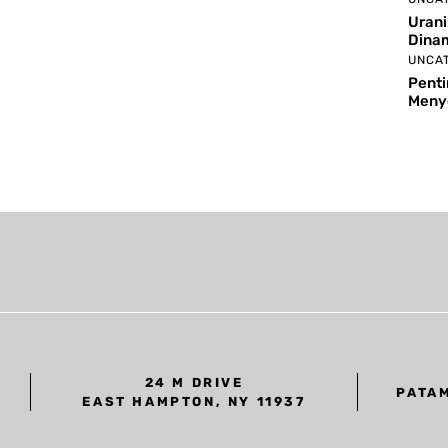
Urani
Dina
UNCA
Pent
Meny
24 M DRIVE
PATA
EAST HAMPTON, NY 11937