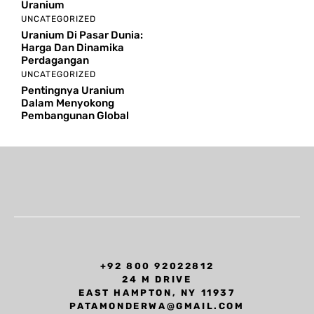
Uranium
UNCATEGORIZED
Uranium Di Pasar Dunia:
Harga Dan Dinamika
Perdagangan
UNCATEGORIZED
Pentingnya Uranium
Dalam Menyokong
Pembangunan Global
+92 800 92022812
24 M DRIVE
EAST HAMPTON, NY 11937
PATAMONDERWA@GMAIL.COM