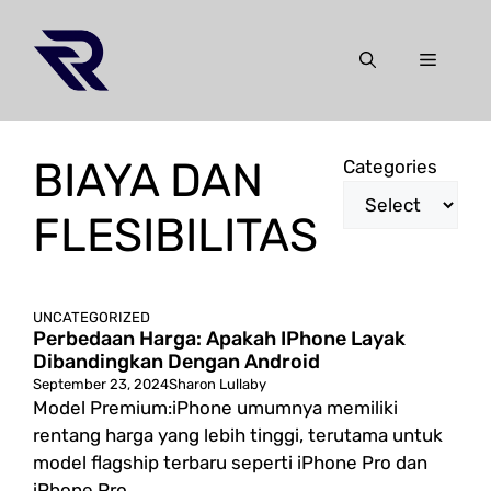
Skip
to
Menu
content
BIAYA DAN
Categories
FLESIBILITAS
UNCATEGORIZED
Perbedaan Harga: Apakah IPhone Layak
Dibandingkan Dengan Android
September 23, 2024
Sharon Lullaby
Model Premium:iPhone umumnya memiliki
rentang harga yang lebih tinggi, terutama untuk
model flagship terbaru seperti iPhone Pro dan
iPhone Pro ...