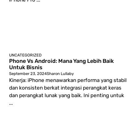
UNCATEGORIZED
Phone Vs Android: Mana Yang Lebih Baik
Untuk Bisnis
September 23, 2024
Sharon Lullaby
Kinerja: iPhone menawarkan performa yang stabil
dan konsisten berkat integrasi perangkat keras
dan perangkat lunak yang baik. Ini penting untuk
...