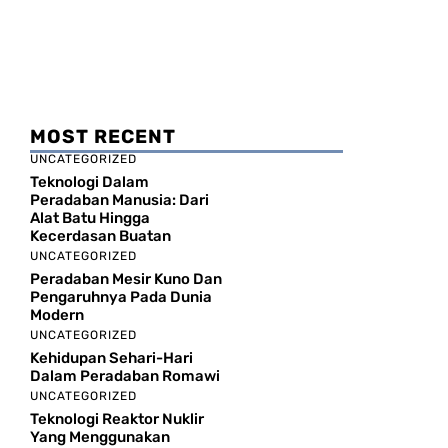
MOST RECENT
UNCATEGORIZED
Teknologi Dalam
Peradaban Manusia: Dari
Alat Batu Hingga
Kecerdasan Buatan
UNCATEGORIZED
Peradaban Mesir Kuno Dan
Pengaruhnya Pada Dunia
Modern
UNCATEGORIZED
Kehidupan Sehari-Hari
Dalam Peradaban Romawi
UNCATEGORIZED
Teknologi Reaktor Nuklir
Yang Menggunakan