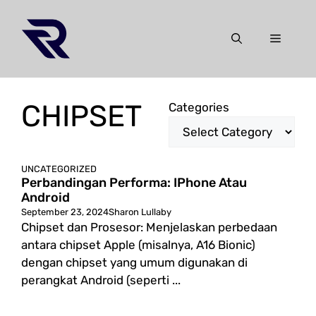
Skip
to
Menu
content
CHIPSET
Categories
UNCATEGORIZED
Perbandingan Performa: IPhone Atau
Android
September 23, 2024
Sharon Lullaby
Chipset dan Prosesor: Menjelaskan perbedaan
antara chipset Apple (misalnya, A16 Bionic)
dengan chipset yang umum digunakan di
perangkat Android (seperti ...