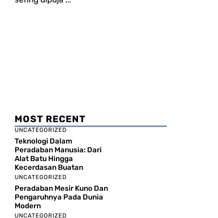
MOST RECENT
UNCATEGORIZED
Teknologi Dalam
Peradaban Manusia: Dari
Alat Batu Hingga
Kecerdasan Buatan
UNCATEGORIZED
Peradaban Mesir Kuno Dan
Pengaruhnya Pada Dunia
Modern
UNCATEGORIZED