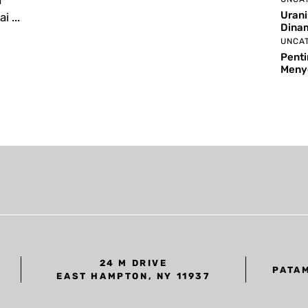
n
Urani
 ...
Dina
UNCA
Pent
Meny
24 M DRIVE
PATA
EAST HAMPTON, NY 11937