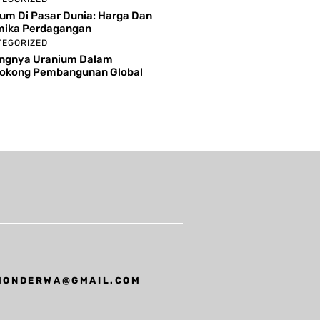
um Di Pasar Dunia: Harga Dan
mika Perdagangan
TEGORIZED
ingnya Uranium Dalam
okong Pembangunan Global
MONDERWA@GMAIL.COM