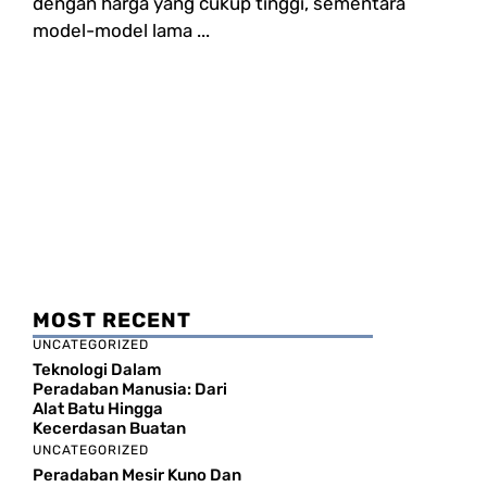
dengan harga yang cukup tinggi, sementara
model-model lama ...
MOST RECENT
UNCATEGORIZED
Teknologi Dalam
Peradaban Manusia: Dari
Alat Batu Hingga
Kecerdasan Buatan
UNCATEGORIZED
Peradaban Mesir Kuno Dan