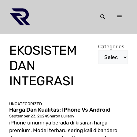
Skip
to
Menu
content
EKOSISTEM
Categories
DAN
INTEGRASI
UNCATEGORIZED
Harga Dan Kualitas: IPhone Vs Android
September 23, 2024
Sharon Lullaby
iPhone umumnya berada di kisaran harga
premium. Model terbaru sering kali dibanderol