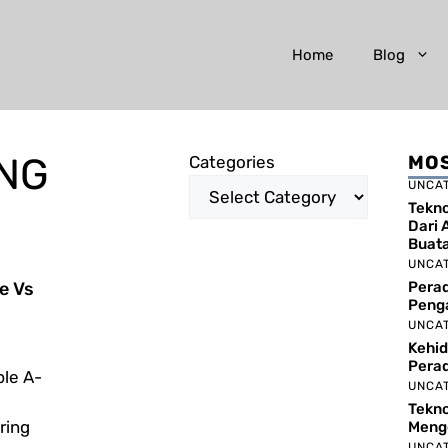
Home
Blog
ING
MOS
Categories
UNCA
Tekno
Dari 
Buat
UNCA
e Vs
Perad
Peng
UNCA
Kehid
Pera
ple A-
UNCA
Tekno
ring
Meng
UNCA