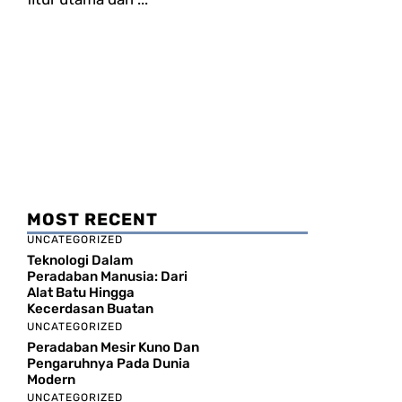
MOST RECENT
UNCATEGORIZED
Teknologi Dalam
Peradaban Manusia: Dari
Alat Batu Hingga
Kecerdasan Buatan
UNCATEGORIZED
Peradaban Mesir Kuno Dan
Pengaruhnya Pada Dunia
Modern
UNCATEGORIZED