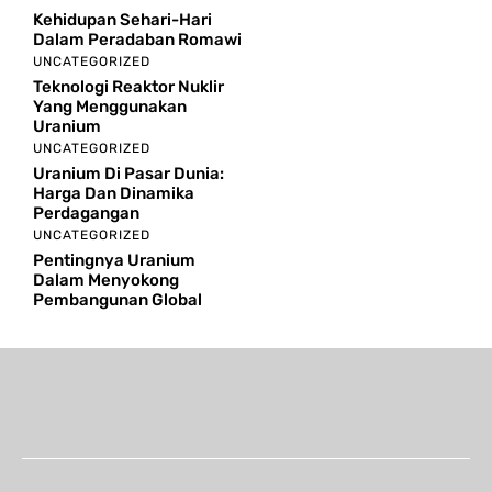
Kehidupan Sehari-Hari
Dalam Peradaban Romawi
UNCATEGORIZED
Teknologi Reaktor Nuklir
Yang Menggunakan
Uranium
UNCATEGORIZED
Uranium Di Pasar Dunia:
Harga Dan Dinamika
Perdagangan
UNCATEGORIZED
Pentingnya Uranium
Dalam Menyokong
Pembangunan Global