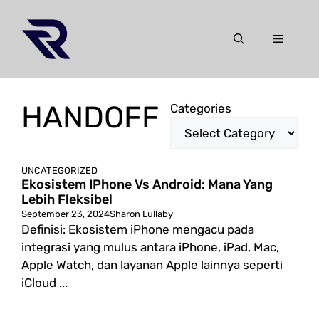
Skip
to
Menu
content
HANDOFF
Categories
UNCATEGORIZED
Ekosistem IPhone Vs Android: Mana Yang
Lebih Fleksibel
September 23, 2024
Sharon Lullaby
Definisi: Ekosistem iPhone mengacu pada
integrasi yang mulus antara iPhone, iPad, Mac,
Apple Watch, dan layanan Apple lainnya seperti
iCloud ...