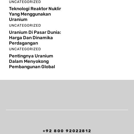
UNCATEGORIZED
Teknologi Reaktor Nuklir
Yang Menggunakan
Uranium
UNCATEGORIZED
Uranium Di Pasar Dunia:
Harga Dan Dinamika
Perdagangan
UNCATEGORIZED
Pentingnya Uranium
Dalam Menyokong
Pembangunan Global
+92 800 92022812