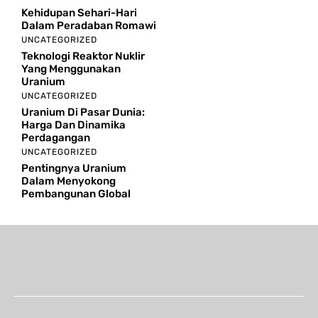
Kehidupan Sehari-Hari
Dalam Peradaban Romawi
UNCATEGORIZED
Teknologi Reaktor Nuklir
Yang Menggunakan
Uranium
UNCATEGORIZED
Uranium Di Pasar Dunia:
Harga Dan Dinamika
Perdagangan
UNCATEGORIZED
Pentingnya Uranium
Dalam Menyokong
Pembangunan Global