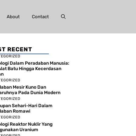
About
Contact
T RECENT
TEGORIZED
logi Dalam Peradaban Manusia:
Alat Batu Hingga Kecerdasan
an
TEGORIZED
aban Mesir Kuno Dan
aruhnya Pada Dunia Modern
TEGORIZED
upan Sehari-Hari Dalam
daban Romawi
TEGORIZED
logi Reaktor Nuklir Yang
gunakan Uranium
TEGORIZED