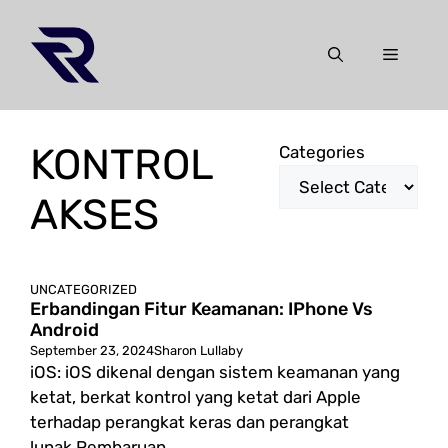
Skip
to
Menu
content
KONTROL
Categories
AKSES
UNCATEGORIZED
Erbandingan Fitur Keamanan: IPhone Vs
Android
September 23, 2024
Sharon Lullaby
iOS: iOS dikenal dengan sistem keamanan yang
ketat, berkat kontrol yang ketat dari Apple
terhadap perangkat keras dan perangkat
lunak.Pembaruan ...