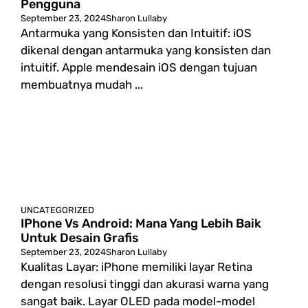
Pengguna
September 23, 2024
Sharon Lullaby
Antarmuka yang Konsisten dan Intuitif: iOS
dikenal dengan antarmuka yang konsisten dan
intuitif. Apple mendesain iOS dengan tujuan
membuatnya mudah ...
UNCATEGORIZED
IPhone Vs Android: Mana Yang Lebih Baik
Untuk Desain Grafis
September 23, 2024
Sharon Lullaby
Kualitas Layar: iPhone memiliki layar Retina
dengan resolusi tinggi dan akurasi warna yang
sangat baik. Layar OLED pada model-model