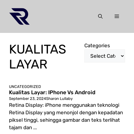
Skip
to
Menu
content
KUALITAS
Categories
LAYAR
UNCATEGORIZED
Kualitas Layar: IPhone Vs Android
September 23, 2024
Sharon Lullaby
Retina Display: iPhone menggunakan teknologi
Retina Display yang menonjol dengan kepadatan
piksel tinggi, sehingga gambar dan teks terlihat
tajam dan ...