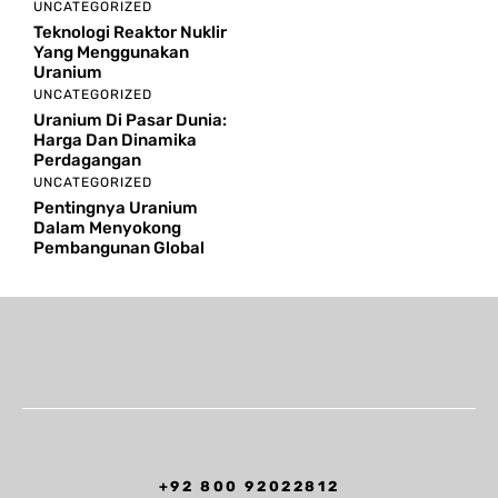
UNCATEGORIZED
Teknologi Reaktor Nuklir
Yang Menggunakan
Uranium
UNCATEGORIZED
Uranium Di Pasar Dunia:
Harga Dan Dinamika
Perdagangan
UNCATEGORIZED
Pentingnya Uranium
Dalam Menyokong
Pembangunan Global
+92 800 92022812