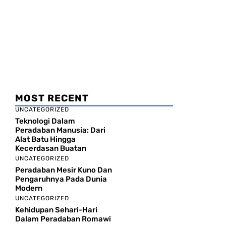
MOST RECENT
UNCATEGORIZED
Teknologi Dalam
Peradaban Manusia: Dari
Alat Batu Hingga
Kecerdasan Buatan
UNCATEGORIZED
Peradaban Mesir Kuno Dan
Pengaruhnya Pada Dunia
Modern
UNCATEGORIZED
Kehidupan Sehari-Hari
Dalam Peradaban Romawi