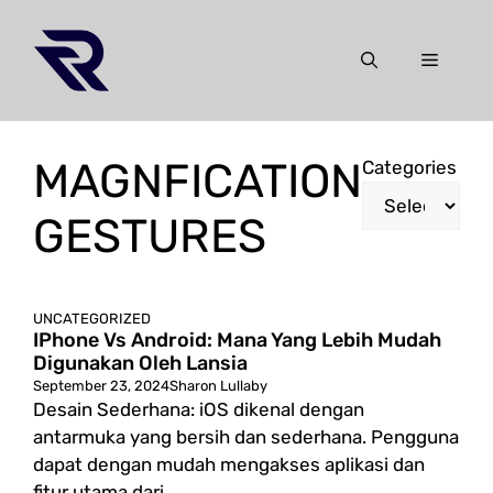
Skip
to
Menu
content
MAGNFICATION
Categories
GESTURES
UNCATEGORIZED
IPhone Vs Android: Mana Yang Lebih Mudah
Digunakan Oleh Lansia
September 23, 2024
Sharon Lullaby
Desain Sederhana: iOS dikenal dengan
antarmuka yang bersih dan sederhana. Pengguna
dapat dengan mudah mengakses aplikasi dan
fitur utama dari ...