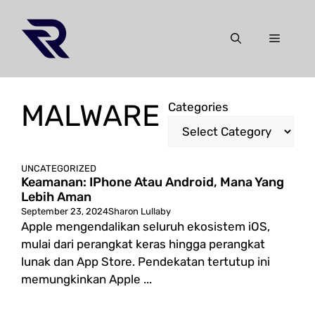
Skip
to
Menu
content
MALWARE
Categories
UNCATEGORIZED
Keamanan: IPhone Atau Android, Mana Yang
Lebih Aman
September 23, 2024
Sharon Lullaby
Apple mengendalikan seluruh ekosistem iOS,
mulai dari perangkat keras hingga perangkat
lunak dan App Store. Pendekatan tertutup ini
memungkinkan Apple ...