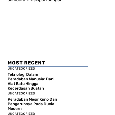
MOST RECENT
UNCATEGORIZED
Teknologi Dalam
Peradaban Manusia: Dari
Alat Batu Hingga
Kecerdasan Buatan
UNCATEGORIZED
Peradaban Mesir Kuno Dan
Pengaruhnya Pada Dunia
Modern
UNCATEGORIZED