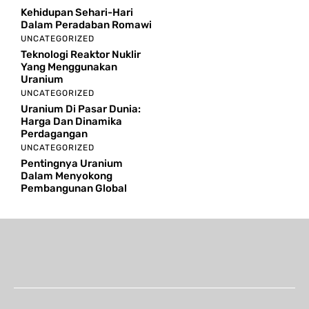
Kehidupan Sehari-Hari
Dalam Peradaban Romawi
UNCATEGORIZED
Teknologi Reaktor Nuklir
Yang Menggunakan
Uranium
UNCATEGORIZED
Uranium Di Pasar Dunia:
Harga Dan Dinamika
Perdagangan
UNCATEGORIZED
Pentingnya Uranium
Dalam Menyokong
Pembangunan Global