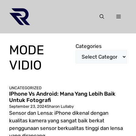
Skip
to
Menu
content
MODE
Categories
VIDIO
UNCATEGORIZED
IPhone Vs Android: Mana Yang Lebih Baik
Untuk Fotografi
September 23, 2024
Sharon Lullaby
Sensor dan Lensa: iPhone dikenal dengan
kualitas kamera yang sangat baik berkat
penggunaan sensor berkualitas tinggi dan lensa
yang dirancang ...