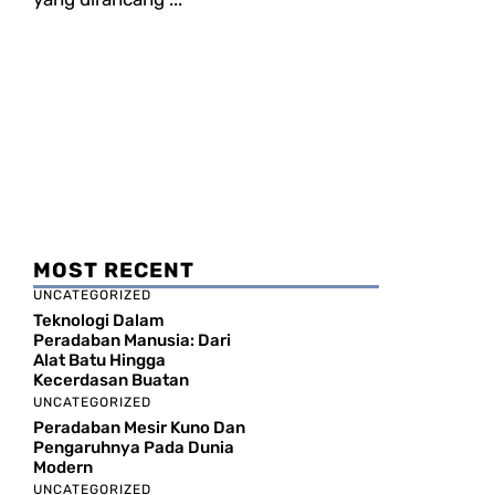
MOST RECENT
UNCATEGORIZED
Teknologi Dalam
Peradaban Manusia: Dari
Alat Batu Hingga
Kecerdasan Buatan
UNCATEGORIZED
Peradaban Mesir Kuno Dan
Pengaruhnya Pada Dunia
Modern
UNCATEGORIZED