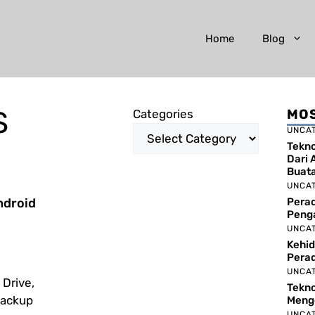
Home
Blog
S
MOS
Categories
UNCA
Tekno
Dari 
Buat
UNCA
ndroid
Perad
Peng
UNCA
Kehid
Pera
UNCA
Drive,
Tekno
backup
Meng
UNCA