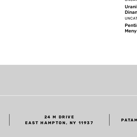
Urani
Dina
UNCA
Pent
Meny
24 M DRIVE
PATA
EAST HAMPTON, NY 11937