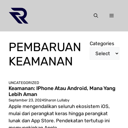
Skip
to
Menu
content
PEMBARUAN
Categories
KEAMANAN
UNCATEGORIZED
Keamanan: IPhone Atau Android, Mana Yang
Lebih Aman
September 23, 2024
Sharon Lullaby
Apple mengendalikan seluruh ekosistem iOS,
mulai dari perangkat keras hingga perangkat
lunak dan App Store. Pendekatan tertutup ini
memungkinkan Apple ...