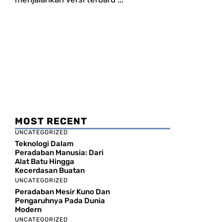
MOST RECENT
UNCATEGORIZED
Teknologi Dalam
Peradaban Manusia: Dari
Alat Batu Hingga
Kecerdasan Buatan
UNCATEGORIZED
Peradaban Mesir Kuno Dan
Pengaruhnya Pada Dunia
Modern
UNCATEGORIZED