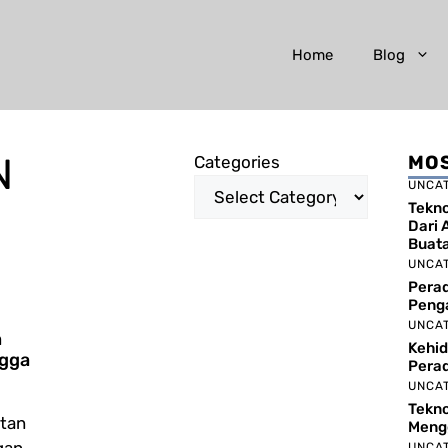
Home
Blog
N
MOS
Categories
UNCA
Tekno
Dari 
Buat
UNCA
Perad
Peng
UNCA
n
Kehid
ngga
Pera
UNCA
Tekno
atan
Meng
UNCA