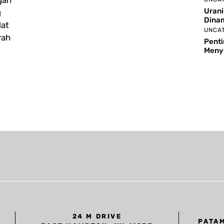
gan
Urani
g
Dina
lat
UNCA
rah
Pent
Meny
24 M DRIVE
PATA