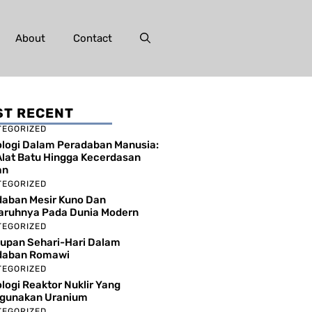
About
Contact
T RECENT
TEGORIZED
logi Dalam Peradaban Manusia:
Alat Batu Hingga Kecerdasan
an
TEGORIZED
aban Mesir Kuno Dan
aruhnya Pada Dunia Modern
TEGORIZED
upan Sehari-Hari Dalam
daban Romawi
TEGORIZED
logi Reaktor Nuklir Yang
gunakan Uranium
TEGORIZED