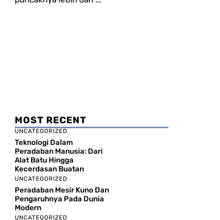
MOST RECENT
UNCATEGORIZED
Teknologi Dalam
Peradaban Manusia: Dari
Alat Batu Hingga
Kecerdasan Buatan
UNCATEGORIZED
Peradaban Mesir Kuno Dan
Pengaruhnya Pada Dunia
Modern
UNCATEGORIZED