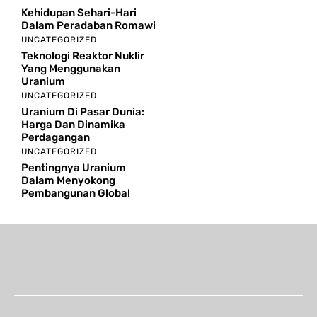
Kehidupan Sehari-Hari
Dalam Peradaban Romawi
UNCATEGORIZED
Teknologi Reaktor Nuklir
Yang Menggunakan
Uranium
UNCATEGORIZED
Uranium Di Pasar Dunia:
Harga Dan Dinamika
Perdagangan
UNCATEGORIZED
Pentingnya Uranium
Dalam Menyokong
Pembangunan Global