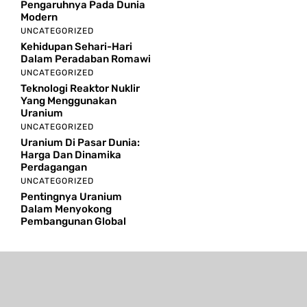
Pengaruhnya Pada Dunia
Modern
UNCATEGORIZED
Kehidupan Sehari-Hari
Dalam Peradaban Romawi
UNCATEGORIZED
Teknologi Reaktor Nuklir
Yang Menggunakan
Uranium
UNCATEGORIZED
Uranium Di Pasar Dunia:
Harga Dan Dinamika
Perdagangan
UNCATEGORIZED
Pentingnya Uranium
Dalam Menyokong
Pembangunan Global