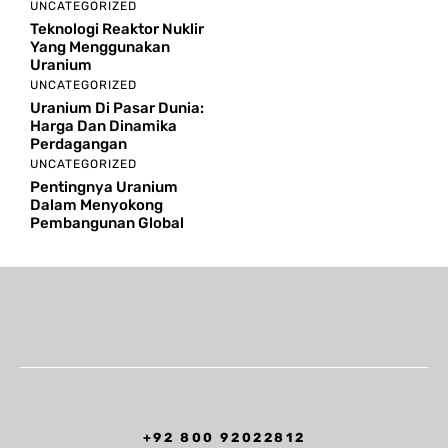
UNCATEGORIZED
Teknologi Reaktor Nuklir
Yang Menggunakan
Uranium
UNCATEGORIZED
Uranium Di Pasar Dunia:
Harga Dan Dinamika
Perdagangan
UNCATEGORIZED
Pentingnya Uranium
Dalam Menyokong
Pembangunan Global
+92 800 92022812