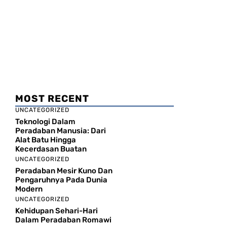
MOST RECENT
UNCATEGORIZED
Teknologi Dalam
Peradaban Manusia: Dari
Alat Batu Hingga
Kecerdasan Buatan
UNCATEGORIZED
Peradaban Mesir Kuno Dan
Pengaruhnya Pada Dunia
Modern
UNCATEGORIZED
Kehidupan Sehari-Hari
Dalam Peradaban Romawi