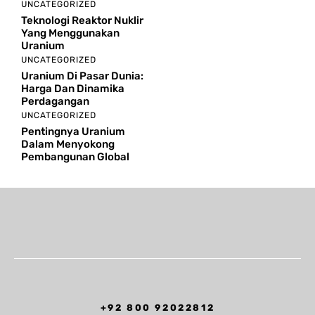
UNCATEGORIZED
Teknologi Reaktor Nuklir
Yang Menggunakan
Uranium
UNCATEGORIZED
Uranium Di Pasar Dunia:
Harga Dan Dinamika
Perdagangan
UNCATEGORIZED
Pentingnya Uranium
Dalam Menyokong
Pembangunan Global
+92 800 92022812