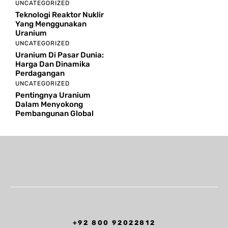
UNCATEGORIZED
Teknologi Reaktor Nuklir
Yang Menggunakan
Uranium
UNCATEGORIZED
Uranium Di Pasar Dunia:
Harga Dan Dinamika
Perdagangan
UNCATEGORIZED
Pentingnya Uranium
Dalam Menyokong
Pembangunan Global
+92 800 92022812