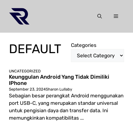
Skip
to
Menu
content
DEFAULT
Categories
UNCATEGORIZED
Keunggulan Android Yang Tidak Dimiliki
IPhone
September 23, 2024
Sharon Lullaby
Sebagian besar perangkat Android menggunakan
port USB-C, yang merupakan standar universal
untuk pengisian daya dan transfer data. Ini
memungkinkan kompatibilitas ...