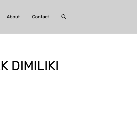
About
Contact
 DIMILIKI