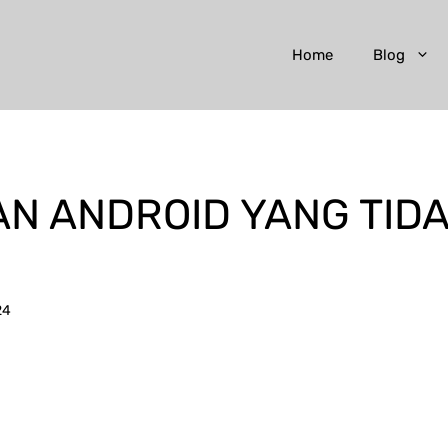
Home
Blog
 ANDROID YANG TIDAK
24