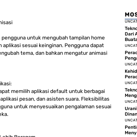
MOS
misasi
UNCA
Tekno
Dari 
 pengguna untuk mengubah tampilan home
Buat
n aplikasi sesuai keinginan. Pengguna dapat
UNCA
engubah tema, dan bahkan mengatur animasi
Perad
Peng
UNCA
Kehid
Pera
kasi:
UNCA
Tekno
pat memilih aplikasi default untuk berbagai
Meng
aplikasi pesan, dan asisten suara. Fleksibilitas
UNCA
gguna untuk menyesuaikan pengalaman sesuai
Urani
eka.
Dina
UNCA
Pent
Meny
 Lebih Beragam