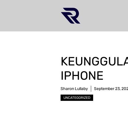
Skip
to
content
KEUNGGULAN
IPHONE
Sharon Lullaby
September 23, 20
UNCATEGORIZED