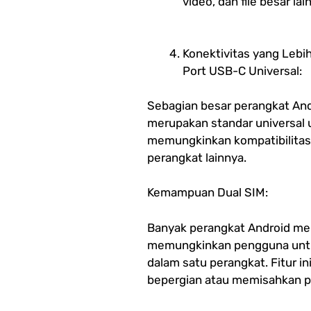
video, dan file besar l
Konektivitas yang Lebi
Port USB-C Universal:
Sebagian besar perangkat An
merupakan standar universal u
memungkinkan kompatibilitas 
perangkat lainnya.
Kemampuan Dual SIM:
Banyak perangkat Android me
memungkinkan pengguna untu
dalam satu perangkat. Fitur i
bepergian atau memisahkan p