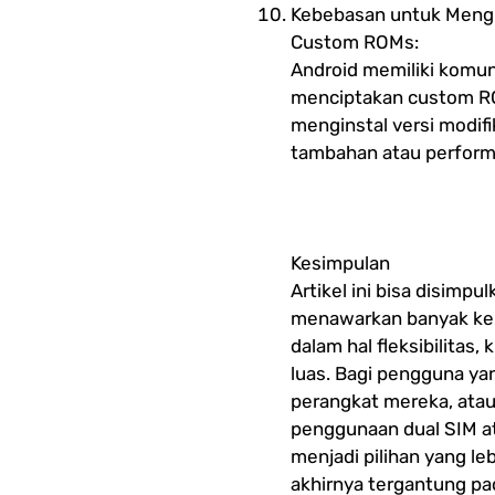
Kebebasan untuk Men
Custom ROMs:
Android memiliki komu
menciptakan custom R
menginstal versi modifi
tambahan atau performa
Kesimpulan
Artikel ini bisa disim
menawarkan banyak keun
dalam hal fleksibilitas,
luas. Bagi pengguna ya
perangkat mereka, atau
penggunaan dual SIM at
menjadi pilihan yang le
akhirnya tergantung pa