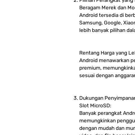
Beragam Merek dan Mo
Android tersedia di ber
Samsung, Google, Xiaom
lebih banyak pilihan dal
Rentang Harga yang Le
Android menawarkan per
premium, memungkinka
sesuai dengan anggara
Dukungan Penyimpanan
Slot MicroSD:
Banyak perangkat Andro
memungkinkan penggun
dengan mudah dan mura