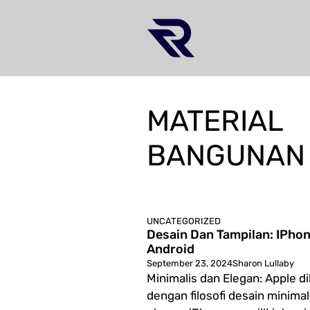
Skip
to
content
MATERIAL
BANGUNAN
UNCATEGORIZED
Desain Dan Tampilan: IPhon
Android
September 23, 2024
Sharon Lullaby
Minimalis dan Elegan: Apple d
dengan filosofi desain minimal