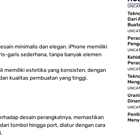
UNCA
Tekno
Dari 
Buat
UNCA
Perad
Peng
desain minimalis dan elegan. iPhone memiliki
UNCA
ris-garis sederhana, tanpa banyak elemen
Kehid
Pera
li memiliki estetika yang konsisten, dengan
UNCA
Tekno
dan kualitas pembuatan yang tinggi.
Meng
UNCA
Urani
Dina
UNCA
Pent
 terhadap desain perangkatnya, memastikan
Meny
ari tombol hingga port, diatur dengan cara
.