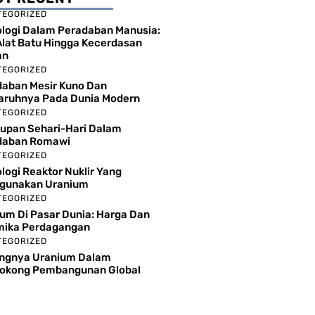
TEGORIZED
logi Dalam Peradaban Manusia:
Alat Batu Hingga Kecerdasan
an
TEGORIZED
aban Mesir Kuno Dan
aruhnya Pada Dunia Modern
TEGORIZED
upan Sehari-Hari Dalam
daban Romawi
TEGORIZED
logi Reaktor Nuklir Yang
gunakan Uranium
TEGORIZED
um Di Pasar Dunia: Harga Dan
mika Perdagangan
TEGORIZED
ingnya Uranium Dalam
okong Pembangunan Global