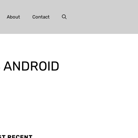
About
Contact
S ANDROID
T RECENT