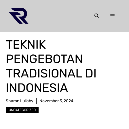
Skip
to
Menu
content
TEKNIK
PENGEBOTAN
TRADISIONAL DI
INDONESIA
Sharon Lullaby
November 3, 2024
UNCATEGORIZED